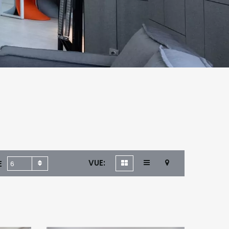
VUE:
E
6