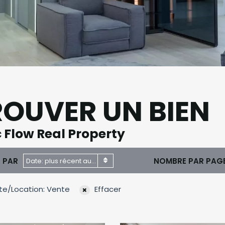
ROUVER UN BIEN
 Flow Real Property
R PAR
NOMBRE PAR PAG
Date: plus récent au plus ancien
e/Location: Vente
Effacer