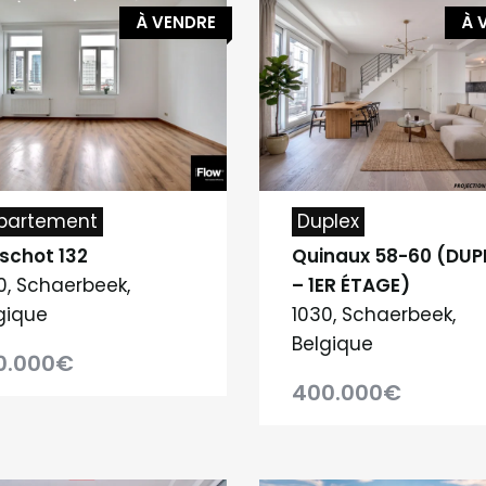
À VENDRE
À 
partement
Duplex
schot 132
Quinaux 58-60 (DUP
0, Schaerbeek,
– 1ER ÉTAGE)
gique
1030, Schaerbeek,
Belgique
0.000€
400.000€