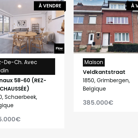
À VENDRE
À 
z-De-Ch. Avec
Maison
rdin
Veldkantstraat
naux 58-60 (REZ-
1850, Grimbergen,
-CHAUSSÉE)
Belgique
0, Schaerbeek,
385.000€
gique
5.000€