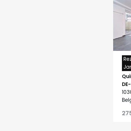
Re
Ja
Qui
DE
103
Bel
27