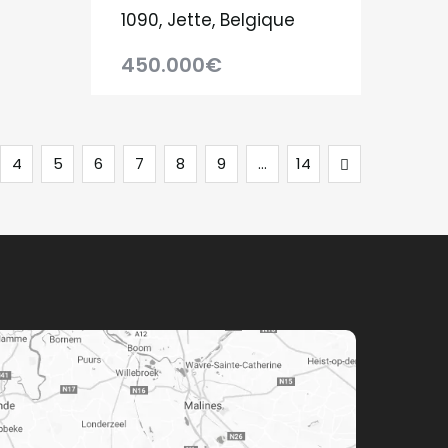
1090, Jette, Belgique
450.000€
Suivant
4
5
6
7
8
9
…
14