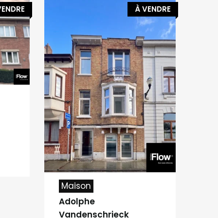
VENDRE
À VENDRE
Maison
Adolphe
Vandenschrieck