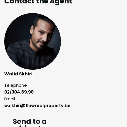
Contact the Agent
Walid Skhiri
Telephone
02/304.69.98
Email
w.skhiri@flowrealproperty.be
Send to a