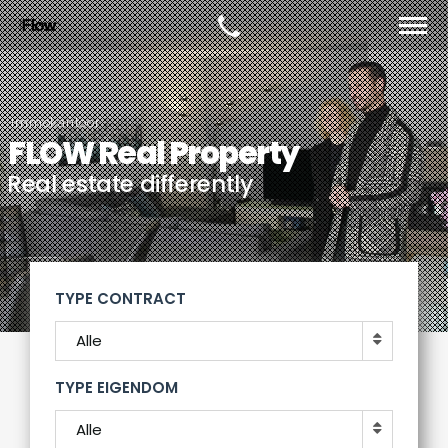
Immokantoor
FLOW Real Property
Real estate differently
TYPE CONTRACT
Alle
TYPE EIGENDOM
Alle