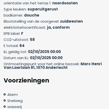
oriëntatie van het terras 1:
noordoosten
type keuken:
superuitgerust
badkamer:
douche
Blootstelling van de voorgevel:
zuidwesten
elektriciteitscertificaat:
ja, conform
EPB label:
F
CO2-uitstoot:
58
E totaal:
64
ILL geldig tot:
02/10/2035 00:00
Datum van ILL:
02/10/2025 00:00
Ontmoetingspunt voor het online bezoek:
Marc Henri
Van Laerlaan 91, 1070 Anderlecht
Voorzieningen
Alarm
Snelweg
wasserij