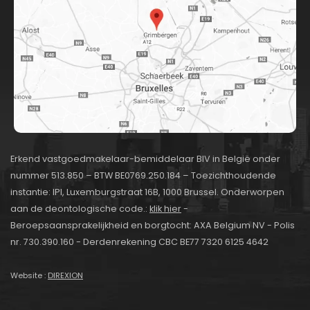
Erkend vastgoedmakelaar-bemiddelaar BIV in België onder
nummer 513.850 – BTW BE0769.250.184 – Toezichthoudende
instantie: IPI, Luxemburgstraat 16B, 1000 Brussel. Onderworpen
aan de deontologische code.:
klik hier
-
Beroepsaansprakelijkheid en borgtocht: AXA Belgium NV - Polis
nr. 730.390.160 - Derdenrekening CBC BE77 7320 6125 4642
Website :
DIREXION